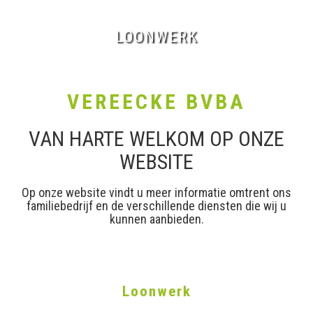
LANDBOUWWERKEN
KRAANWERK
TRANSPORT
LOONWERK
VEREECKE BVBA
VEREECKE BVBA
Sinds 1960 een vaste waarde in
landbouwwerken, kraanwerken & transport
VAN HARTE WELKOM OP ONZE
WEBSITE
Op onze website vindt u meer informatie omtrent ons
familiebedrijf en de verschillende diensten die wij u
kunnen aanbieden.
Loonwerk